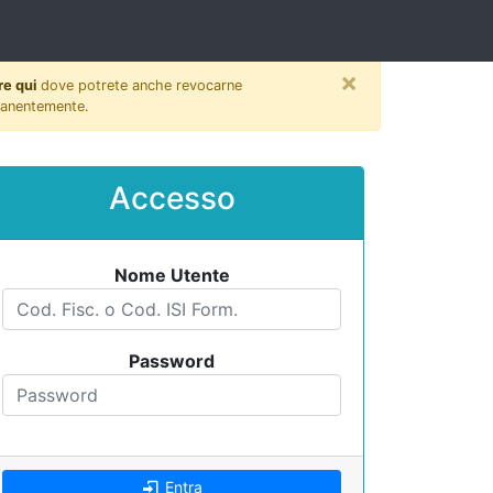
×
re qui
dove potrete anche revocarne
rmanentemente.
Accesso
Nome Utente
Password
Entra